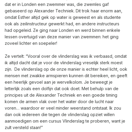
dat er in Londen een zwemmer was, die zwemles gaf
gebaseerd op Alexander Techniek. Dit trok haar enorm aan,
omdat Esther altijd gek op water is geweest en als studente
ook als zeilinstructeur gewerkt had, en andere instructeurs
had opgeleid. Ze ging naar Londen en werd binnen enkele
lessen overtuigd van deze manier van zwemmen: het ging
zoveel lichter en soepeler!
Ze vertelt: “Vooral over de
vlinderslag
was ik verbaasd, omdat
ik altijd dacht dat je voor de vlinderslag vreselijk sterk moest
zijn. De vlinderslag op de onze manier is echter heel licht, ook
mensen met zwakke armspieren kunnen dit bereiken, en geeft
een heerlijk gevoel aan je wervelkolom. Je beweegt je
letterlijk zoals een dolfijn dat ook doet. Met behulp van de
principes uit de Alexander Techniek en een goede timing
komen de armen vlak over het water door de lucht naar
voren… waardoor er veel minder weerstand ontstaat. Ik zou
dan ook iedereen die tegen de vlinderslag opziet willen
aanmoedigen om een
cursus Vlinderslag
te proberen, want je
zult versteld staan!”