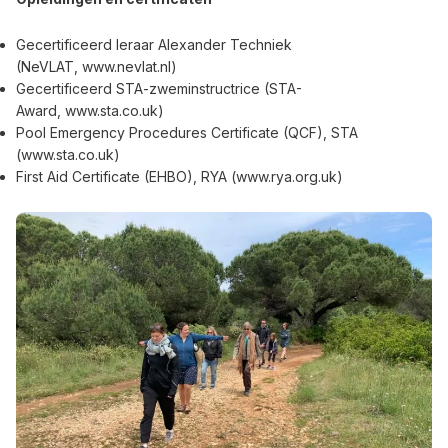
Gecertificeerd leraar Alexander Techniek
(NeVLAT,
www.nevlat.nl
)
Gecertificeerd STA-zweminstructrice (STA-
Award,
www.sta.co.uk
)
Pool Emergency Procedures Certificate (QCF), STA
(
www.sta.co.uk
)
First Aid Certificate (EHBO), RYA (
www.rya.org.uk
)