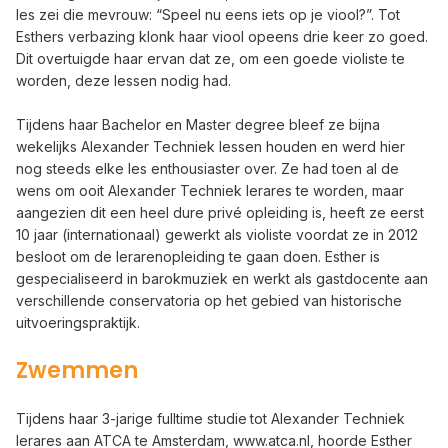
les zei die mevrouw: “Speel nu eens iets op je viool?”. Tot
Esthers verbazing klonk haar viool opeens drie keer zo goed.
Dit overtuigde haar ervan dat ze, om een goede violiste te
worden, deze lessen nodig had.
Tijdens haar Bachelor en Master degree bleef ze bijna
wekelijks Alexander Techniek lessen houden en werd hier
nog steeds elke les enthousiaster over. Ze had toen al de
wens om ooit Alexander Techniek lerares te worden, maar
aangezien dit een heel dure privé opleiding is, heeft ze eerst
10 jaar (internationaal) gewerkt als violiste voordat ze in 2012
besloot om de lerarenopleiding te gaan doen. Esther is
gespecialiseerd in barokmuziek en werkt als gastdocente aan
verschillende conservatoria op het gebied van historische
uitvoeringspraktijk.
Zwemmen
Tijdens haar 3-jarige fulltime studie
tot Alexander Techniek
lerares aan ATCA te Amsterdam,
www.atca.nl
, hoorde Esther