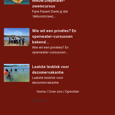
Nieuw:Diepwater-
zwemcursus
Fijne Pasen! Denk jij dat 
‘déborstcrawl,…
Wie wil een privéles? En 
openwater-cursussen 
bekend…
Wie wil een privéles? En 
openwater-cursussen…
Laatste lesblok voor 
dezomervakantie
Laatste lesblok voor 
dezomervakantie 
Home
 / 
Over ons
 / 
Oprichter
Koptekst…