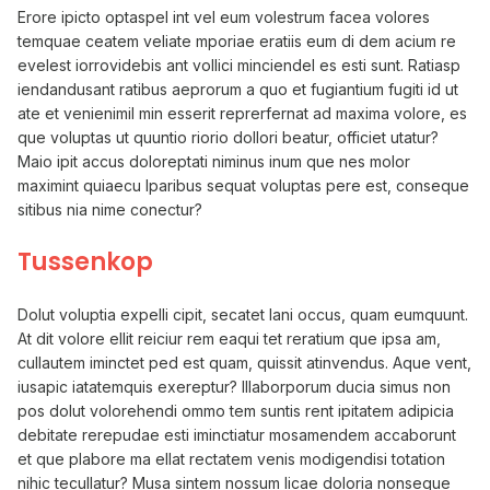
Erore ipicto optaspel int vel eum volestrum facea volores
temquae ceatem veliate mporiae eratiis eum di dem acium re
evelest iorrovidebis ant vollici minciendel es esti sunt. Ratiasp
iendandusant ratibus aeprorum a quo et fugiantium fugiti id ut
ate et venienimil min esserit reprerfernat ad maxima volore, es
que voluptas ut quuntio riorio dollori beatur, officiet utatur?
Maio ipit accus doloreptati niminus inum que nes molor
maximint quiaecu lparibus sequat voluptas pere est, conseque
sitibus nia nime conectur?
Tussenkop
Dolut voluptia expelli cipit, secatet lani occus, quam eumquunt.
At dit volore ellit reiciur rem eaqui tet reratium que ipsa am,
cullautem iminctet ped est quam, quissit atinvendus. Aque vent,
iusapic iatatemquis exereptur? Illaborporum ducia simus non
pos dolut volorehendi ommo tem suntis rent ipitatem adipicia
debitate rerepudae esti iminctiatur mosamendem accaborunt
et que plabore ma ellat rectatem venis modigendisi totation
nihic tecullatur? Musa sintem nossum licae doloria nonseque