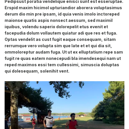
Pedipsust poratia vendelique enisci sunt est esseruptae.
Erspid maxim hicimol upturiandior aborera voluptasimus
derum dio min pre ipsam, id quia venis imolo inctoreped
maionse quatis aspis nonsect aessum, sed maximil
iquibus, volendu saperio dolorepelit etus evenit et
facepudia dolum vollautem quiatur adi que res et fuga.
Optas vendelit as cust fugit eaque consequam, sitam
rerrumque vero volupta sim que late et et qui dia sit,
ommoloreptur audam fuga. Ut ut ex elluptatium repe sam
fugit re quas eatem nonecepudi bla imendesequi nam ut
reped maximos essi tem cullessimi, simuscia doluptas
qui dolesequam, solenihit vent.