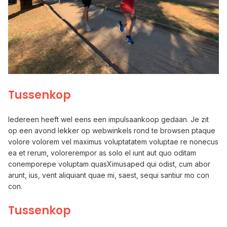
Tussenkop
Iedereen heeft wel eens een impulsaankoop gedaan. Je zit
op een avond lekker op webwinkels rond te browsen ptaque
volore volorem vel maximus voluptatatem voluptae re nonecus
ea et rerum, volorerempor as solo el iunt aut quo oditam
conemporepe voluptam quasXimusaped qui odist, cum abor
arunt, ius, vent aliquiant quae mi, saest, sequi santiur mo con
con.
Tussenkop