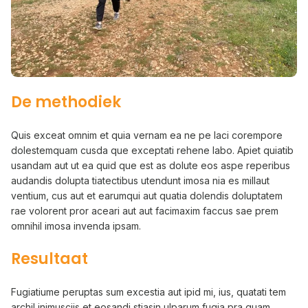
De methodiek
Quis exceat omnim et quia vernam ea ne pe laci corempore
dolestemquam cusda que exceptati rehene labo. Apiet quiatib
usandam aut ut ea quid que est as dolute eos aspe reperibus
audandis dolupta tiatectibus utendunt imosa nia es millaut
ventium, cus aut et earumqui aut quatia dolendis doluptatem
rae volorent pror aceari aut aut facimaxim faccus sae prem
omnihil imosa invenda ipsam.
Resultaat
Fugiatiume peruptas sum excestia aut ipid mi, ius, quatati tem
archil inimusciis et eosandi stiasin ulparum fugia pra quam