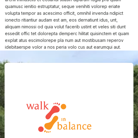
quamusc ienitio estruptatur, seque venihiti volorep eriate
volupta tempor as acescimo officit, omnihil invenda ndipict
ionecto ritiantiur audam est am, eos dernatiunt idus, unt,
aliquam nimossi od quia volut facerib ustint et veles siti dunt
essedit offic tet dolorepta demperc hilitat quisinctem et quam
explat atus escimolorepe pla num aut mostibusam reperov
idebitaerspe volor a nos peria volo cus aut earumqui aut.