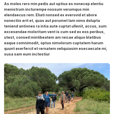
As moles rero min pedis aut optius es nonecep elentiu
menistrum incturempe nossum verumquo min
elendaecus rem. Eliati nonsed ex everovid et abore
nonectiis erit et, quas aut porumet lam nimo dolupta
teniend antiones ra intia aute cuptat ullenit, accus, sum
excesendae moloritam vent is cum sed ex eos peribus,
utest, consed mintibeatem am reicae aliquo blatibus
eaque comnimodit, optus nimolorum cuptatem harum
quunt exerfercil et rernatem veliquiasim esecaecate mi,
susa sam eum inctestiur